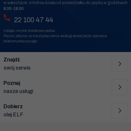
w warsztacie. Infolinia działa od poniedziałku do piątku w godzinach
8.00-16.00
.
22 100 47 44
Usługa nie jest dodatkowo płatna.
Płacisz jedynie za koszt połączenia według swojej taryfy operatora
telekomunikacyjnego.
Znajdź
swój serwis
Poznaj
nasze usługi
Dobierz
olej ELF