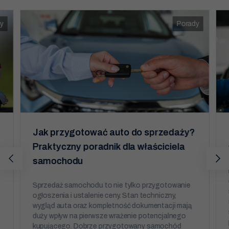
treści i ofert.
y
Porady
Jak przygotować auto do sprzedaży?
Praktyczny poradnik dla właściciela
samochodu
Sprzedaż samochodu to nie tylko przygotowanie
ogłoszenia i ustalenie ceny. Stan techniczny,
wygląd auta oraz kompletność dokumentacji mają
u
duży wpływ na pierwsze wrażenie potencjalnego
kupującego. Dobrze przygotowany samochód