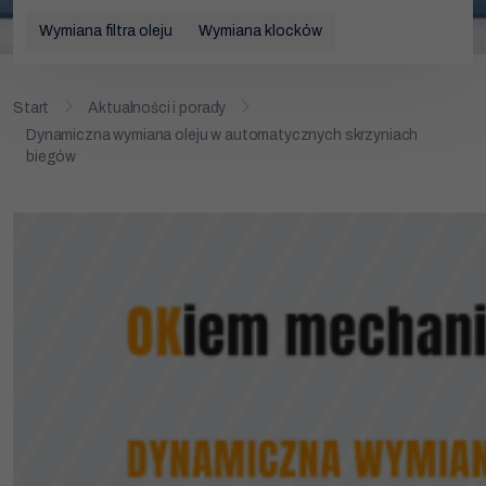
Wymiana rozrządu
Wymiana filtra oleju
Wymiana klocków
Wymiana akumulatora
Start
Aktualności i porady
Wymiana klocków hamulcowych
Dynamiczna wymiana oleju w automatycznych skrzyniach
biegów
Promocje