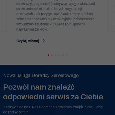
może szybciej znaleźć nabywcę, a jego właściciel
może uniknąć niepotrzebnych negocjacji
cenowych. Jak przygotować auto do sprzedaży,
żeby prezentowało się atrakcyjnie i jednocześnie
wzbudzało zaufanie kupującego? Sprawdź
najważniejsze kroki.
Czytaj więcej
Nowa usługa Doradcy Serwisowego
Pozwól nam znaleźć
odpowiedni serwis za Ciebie
Zadzwoń do nas! Nasz doradca serwisowy znajdzie dla Ciebie
dogodny termin