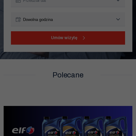
Wymiana rozrządu
Wymiana akumulatora
Wymiana klocków hamulcowych
przed 9:00
Umów wizytę
Promocje
9:00 - 12:00
12:00 - 16:00
Polecane
po 16:00
Dowolna godzina