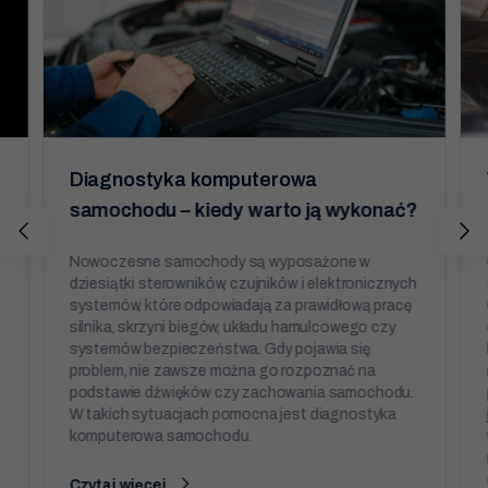
Marketing
Udostępniając
swoje
zainteresowania i
zachowania
podczas
odwiedzania naszej
strony, zwiększasz
szansę na
zobaczenie
spersonalizowanych
Diagnostyka komputerowa
treści i ofert.
samochodu – kiedy warto ją wykonać?
Nowoczesne samochody są wyposażone w
dziesiątki sterowników, czujników i elektronicznych
systemów, które odpowiadają za prawidłową pracę
silnika, skrzyni biegów, układu hamulcowego czy
systemów bezpieczeństwa. Gdy pojawia się
problem, nie zawsze można go rozpoznać na
podstawie dźwięków czy zachowania samochodu.
W takich sytuacjach pomocna jest diagnostyka
komputerowa samochodu.
Czytaj więcej