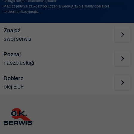
Usługa nie jest dodatkowo płatna.
Płacisz jedynie za koszt połączenia według swojej taryfy operatora
telekomunikacyjnego.
Znajdź
swój serwis
Poznaj
nasze usługi
Dobierz
olej ELF