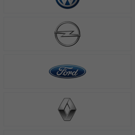
Dziękujemy!
Zgłoszenie zostało przyjęte.
Już niebawem nasz konsultant skontaktuje się z Tobą.
Zamknij