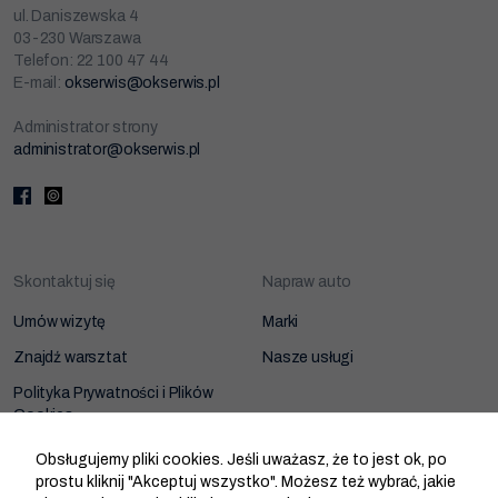
ul. Daniszewska 4
03-230 Warszawa
Telefon: 22 100 47 44
E-mail:
okserwis@okserwis.pl
Administrator strony
administrator@okserwis.pl
Skontaktuj się
Napraw auto
Umów wizytę
Marki
Znajdź warsztat
Nasze usługi
Polityka Prywatności i Plików
Cookies
Zarządzanie zgodami cookies
Obsługujemy pliki cookies. Jeśli uważasz, że to jest ok, po
prostu kliknij "Akceptuj wszystko". Możesz też wybrać, jakie