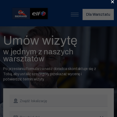
×
Dla Warsztatu
Start
Umów wizytę
O nas
w jednym z naszych
Umów wizytę
warsztatów
Znajdź warsztat
Po przesłaniu formularza nasz doradca skontaktuje się z
Tobą, aby ustalić szczegóły, przekazać wycenę i
Nasze usługi
potwierdzić termin wizyty.
Wymiana opon
Serwis klimatyzacji
Wymiana oleju