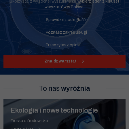
Skorzystaj z wygodnej wyszukiwarki i
wybierz jeden z kilkuset
warsztatów w Polsce.
Sprawdzisz odległość
Poznasz zakres usługi
Przeczytasz opinie
Znajdź warsztat
To nas
wyróżnia
Ekologia i nowe technologie
Troska o środowisko