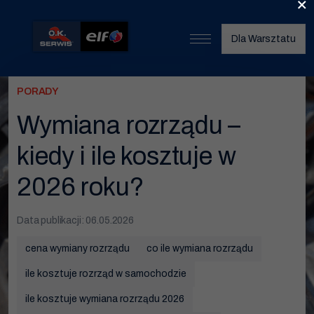
×
Dla Warsztatu
Start
PORADY
O nas
Wymiana rozrządu –
Umów wizytę
kiedy i ile kosztuje w
Znajdź warsztat
2026 roku?
Nasze usługi
Data publikacji: 06.05.2026
Wymiana opon
cena wymiany rozrządu
co ile wymiana rozrządu
Serwis klimatyzacji
ile kosztuje rozrząd w samochodzie
Wymiana oleju
ile kosztuje wymiana rozrządu 2026