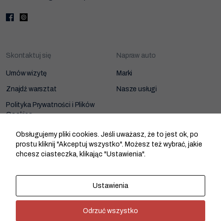
Skontaktuj się
Napraw auto
Umów wizytę
Marki
Znajdź warsztat
Nasze usługi
Polityka Prywatności i Plików
Cookies
Zarządzanie zgodami cookies
Obsługujemy pliki cookies. Jeśli uważasz, że to jest ok, po
prostu kliknij "Akceptuj wszystko". Możesz też wybrać, jakie
chcesz ciasteczka, klikając "Ustawienia".
Dołącz do sieci
O nas
Ustawienia
Strefa Warsztatu
Odrzuć wszystko