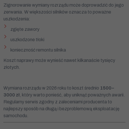
Zignorowanie wymiany rozrządu może doprowadzić do jego
Dziękujemy!
zerwania. W większości silników oznacza to poważne
uszkodzenia:
Zgłoszenie zostało przyjęte.
Już niebawem nasz konsultant skontaktuje się z Tobą.
zgięte zawory
Zamknij
uszkodzone tłoki
konieczność remontu silnika
Koszt naprawy może wynieść nawet kilkanaście tysięcy
złotych.
Wymiana rozrządu w 2026 roku to koszt średnio
1500–
3000 zł
, który warto ponieść, aby uniknąć poważnych awarii.
Regularny serwis zgodny z zaleceniami producenta to
najlepszy sposób na długą i bezproblemową eksploatację
samochodu.
Konieczne