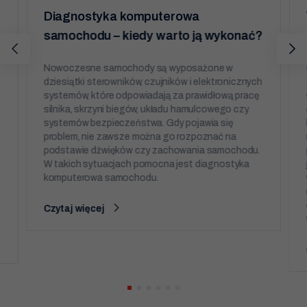
twojego przejścia
Diagnostyka komputerowa
na nią. Jeśli
odrzucisz te pliki
samochodu – kiedy warto ją wykonać?
cookie, niektóre
funkcje znikną ze
strony
Nowoczesne samochody są wyposażone w
internetowej.
dziesiątki sterowników, czujników i elektronicznych
systemów, które odpowiadają za prawidłową pracę
silnika, skrzyni biegów, układu hamulcowego czy
Marketing
Udostępniając
systemów bezpieczeństwa. Gdy pojawia się
swoje
problem, nie zawsze można go rozpoznać na
zainteresowania i
podstawie dźwięków czy zachowania samochodu.
zachowania
podczas
W takich sytuacjach pomocna jest diagnostyka
odwiedzania naszej
komputerowa samochodu.
strony, zwiększasz
szansę na
zobaczenie
Czytaj więcej
spersonalizowanych
treści i ofert.