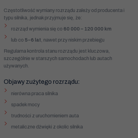
Częstotliwość wymiany rozrządu zależy od producenta i
typu silnika, jednak przyjmuje się, że:
rozrząd wymienia się co
60 000 – 120 000 km
lub co
5–6 lat
, nawet przy niskim przebiegu
Regularna kontrola stanu rozrządu jest kluczowa,
szczególnie w starszych samochodach lub autach
używanych.
Objawy zużytego rozrządu:
nierówna praca silnika
spadek mocy
trudności z uruchomieniem auta
metaliczne dźwięki z okolic silnika