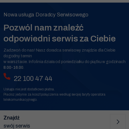
Nowa usługa Doradcy Serwisowego
Pozwól nam znaleźć
odpowiedni serwis za Ciebie
Zadzwoń do nas! Nasz doradca serwisowy znajdzie dla Ciebie
dogodny termin
w warsztacie. Infolinia działa od poniedziałku do piątku w godzinach
8.00-16.00
.
22 100 47 44
Usługa nie jest dodatkowo płatna.
Płacisz jedynie za koszt połączenia według swojej taryfy operatora
telekomunikacyjnego.
Znajdź
swój serwis