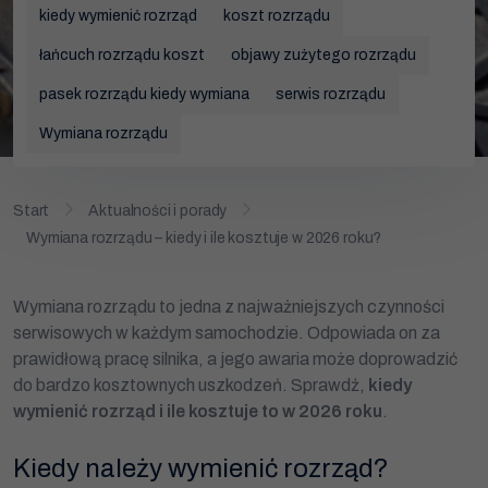
kiedy wymienić rozrząd
Wymiana rozrządu
koszt rozrządu
łańcuch rozrządu koszt
objawy zużytego rozrządu
Wymiana akumulatora
pasek rozrządu kiedy wymiana
serwis rozrządu
Wymiana klocków hamulcowych
Wymiana rozrządu
Promocje
Start
Aktualności i porady
Wymiana rozrządu – kiedy i ile kosztuje w 2026 roku?
Wymiana rozrządu to jedna z najważniejszych czynności
serwisowych w każdym samochodzie. Odpowiada on za
prawidłową pracę silnika, a jego awaria może doprowadzić
do bardzo kosztownych uszkodzeń. Sprawdź,
kiedy
wymienić rozrząd i ile kosztuje to w 2026 roku
.
Kiedy należy wymienić rozrząd?