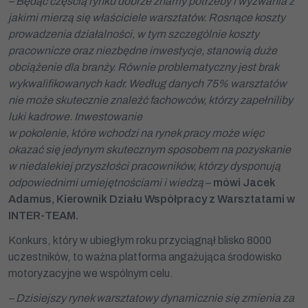
– Będąc częścią rynku dobrze znamy potrzeby i wyzwania z
jakimi mierzą się właściciele warsztatów. Rosnące koszty
prowadzenia działalności, w tym szczególnie koszty
pracownicze oraz niezbędne inwestycje, stanowią duże
obciążenie dla branży. Równie problematyczny jest brak
wykwalifikowanych kadr. Według danych 75% warsztatów
nie może skutecznie znaleźć fachowców, którzy zapełniliby
luki kadrowe. Inwestowanie
w pokolenie, które wchodzi na rynek pracy może więc
okazać się jedynym skutecznym sposobem na pozyskanie
w niedalekiej przyszłości pracowników, którzy dysponują
odpowiednimi umiejętnościami i wiedzą
–
mówi Jacek
Adamus, Kierownik Działu Współpracy z Warsztatami w
INTER-TEAM.
Konkurs, który w ubiegłym roku przyciągnął blisko 8000
uczestników, to ważna platforma angażująca środowisko
motoryzacyjne we wspólnym celu.
– Dzisiejszy rynek warsztatowy dynamicznie się zmienia za