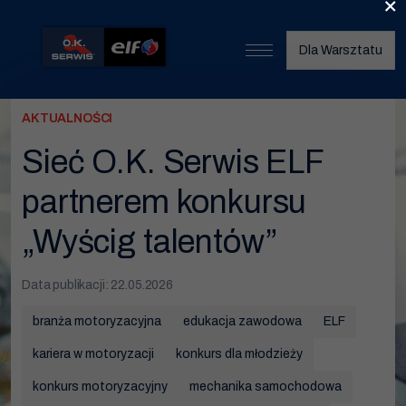
×
Dla Warsztatu
Start
AKTUALNOŚCI
O nas
Sieć O.K. Serwis ELF
Umów wizytę
partnerem konkursu
Znajdź warsztat
„Wyścig talentów”
Nasze usługi
Data publikacji: 22.05.2026
Wymiana opon
branża motoryzacyjna
edukacja zawodowa
ELF
Serwis klimatyzacji
kariera w motoryzacji
konkurs dla młodzieży
Wymiana oleju
konkurs motoryzacyjny
mechanika samochodowa