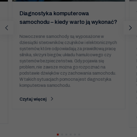
funkcjonalność
i strukturę
Diagnostyka komputerowa
strony
internetowej,
samochodu – kiedy warto ją wykonać?
na podstawie
tego, jak strona
jest używana.
Nowoczesne samochody są wyposażone w
dziesiątki sterowników, czujników i elektronicznych
systemów, które odpowiadają za prawidłową pracę
Doświadczenie
silnika, skrzyni biegów, układu hamulcowego czy
Aby nasza strona
internetowa
systemów bezpieczeństwa. Gdy pojawia się
działała jak
problem, nie zawsze można go rozpoznać na
najlepiej podczas
podstawie dźwięków czy zachowania samochodu.
twojego przejścia
na nią. Jeśli
W takich sytuacjach pomocna jest diagnostyka
odrzucisz te pliki
komputerowa samochodu.
cookie, niektóre
funkcje znikną ze
strony
Czytaj więcej
internetowej.
Marketing
Udostępniając
swoje
zainteresowania i