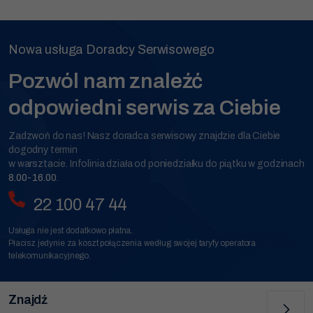
zachowania
podczas
odwiedzania naszej
strony, zwiększasz
Nowa usługa Doradcy Serwisowego
szansę na
zobaczenie
spersonalizowanych
Pozwól nam znaleźć
treści i ofert.
odpowiedni serwis za Ciebie
Zadzwoń do nas! Nasz doradca serwisowy znajdzie dla Ciebie
dogodny termin
w warsztacie. Infolinia działa od poniedziałku do piątku w godzinach
8.00-16.00
.
22 100 47 44
Usługa nie jest dodatkowo płatna.
Płacisz jedynie za koszt połączenia według swojej taryfy operatora
telekomunikacyjnego.
Znajdź