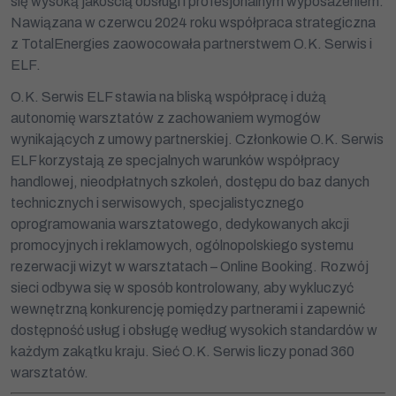
się wysoką jakością obsługi i profesjonalnym wyposażeniem.
Nawiązana w czerwcu 2024 roku współpraca strategiczna
z TotalEnergies zaowocowała partnerstwem O.K. Serwis i
ELF.
O.K. Serwis ELF stawia na bliską współpracę i dużą
autonomię warsztatów z zachowaniem wymogów
wynikających z umowy partnerskiej. Członkowie O.K. Serwis
ELF korzystają ze specjalnych warunków współpracy
handlowej, nieodpłatnych szkoleń, dostępu do baz danych
technicznych i serwisowych, specjalistycznego
oprogramowania warsztatowego, dedykowanych akcji
Dziękujemy!
promocyjnych i reklamowych, ogólnopolskiego systemu
rezerwacji wizyt w warsztatach – Online Booking. Rozwój
Zgłoszenie zostało przyjęte.
Już niebawem nasz konsultant skontaktuje się z Tobą.
sieci odbywa się w sposób kontrolowany, aby wykluczyć
wewnętrzną konkurencję pomiędzy partnerami i zapewnić
Zamknij
dostępność usług i obsługę według wysokich standardów w
każdym zakątku kraju. Sieć O.K. Serwis liczy ponad 360
warsztatów.