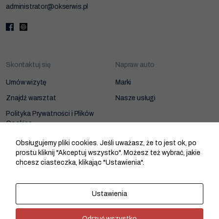
administrator@okserwis.pl
Skontaktuj się
Napraw auto
Umów wizytę
Marki
Znajdź warsztat
Nasze usługi
Polityka Prywatności i Plików
Cookies
Zarządzanie zgodami cookies
Obsługujemy pliki cookies. Jeśli uważasz, że to jest ok, po
prostu kliknij "Akceptuj wszystko". Możesz też wybrać, jakie
chcesz ciasteczka, klikając "Ustawienia".
Dołącz do sieci
O nas
Ustawienia
Strefa Warsztatu
Odrzuć wszystko