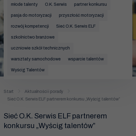
młode talenty
Wymiana rozrządu
O.K. Serwis
partner konkursu
pasja do motoryzacji
przyszłość motoryzacji
Wymiana akumulatora
rozwój kompetencji
Sieć O.K. Serwis ELF
Wymiana klocków hamulcowych
szkolnictwo branżowe
Promocje
uczniowie szkół technicznych
warsztaty samochodowe
wsparcie talentów
Wyścig Talentów
Start
Aktualności i porady
Sieć O.K. Serwis ELF partnerem konkursu „Wyścig talentów”
Sieć O.K. Serwis ELF partnerem
konkursu „Wyścig talentów”