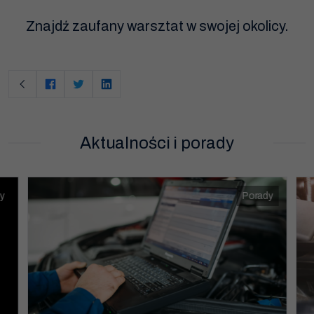
Znajdź zaufany warsztat w swojej okolicy.
Aktualności i porady
Konieczne
Te pliki cookie
nie są
opcjonalne. Są
y
Porady
one potrzebne
do
funkcjonowania
strony
internetowej.
Statystyka
Abyśmy mogli
poprawić