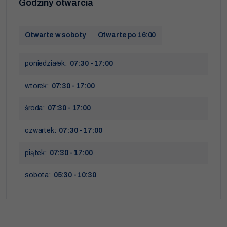
Godziny otwarcia
cookie, niektóre
funkcje znikną ze
strony
internetowej.
Otwarte w soboty
Otwarte po 16:00
Marketing
poniedziałek:
07:30 - 17:00
Udostępniając
swoje
zainteresowania i
wtorek:
07:30 - 17:00
zachowania
podczas
odwiedzania naszej
środa:
07:30 - 17:00
strony, zwiększasz
szansę na
zobaczenie
czwartek:
07:30 - 17:00
spersonalizowanych
treści i ofert.
piątek:
07:30 - 17:00
sobota:
05:30 - 10:30