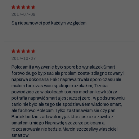
2017-07-09
Są niesamowici pod każdym względem
2017-10-27
Polecam!! a wyzwanie było spore bo wynalazek Smart
fortwo długo by pisać ale problem został zdiagnozowany i
naprawa dokonana. Fakt naprawa trwala sporo czasu ale
mialem ten czas wiec spokojnie czekałem, Trzeba
powiedziec ze w okolicach torunia mechanikow którzy
potrafią naprawić smarta jest raczej zero , w podsumowniu
tanio nie było ale tego sie spodziewalem wiadomo smart,
ale fachowo Polecam.Tylko zastanawiam sie czy pan
Bartek bedzie zadowolony jak ktos jeszcze zawita z
smartem u niego Naprawdę szczerze polecam a
rozczarowania nie bedzie. Marcin szczesliwy wlasciciel
smartow