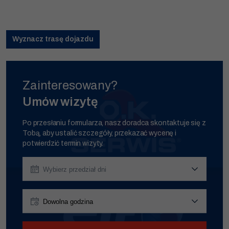
Zgłoszenie zostało przyjęte.
Już niebawem nasz konsultant skontaktuje się z Tobą.
Wyznacz trasę dojazdu
Zamknij
Zainteresowany?
Umów wizytę
Po przesłaniu formularza, nasz doradca skontaktuje się z
Tobą, aby ustalić szczegóły, przekazać wycenę i
potwierdzić termin wizyty.
Konieczne
Te pliki cookie
nie są
opcjonalne. Są
przed 9:00