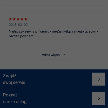
2018-03-02
Najlepszy serwis w Toruniu - mega myślący i mega uczciwi -
bardzo polecam
Pokaż więcej
Znajdź
swój serwis
Poznaj
nasze usługi