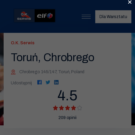
×
Dla Warsztatu
Start
O.K. Serwis
O nas
Toruń, Chrobrego
Umów wizytę
Chrobrego 145/147, Toruń, Poland
Znajdź warsztat
Udostępnij
Nasze usługi
4.5
Wymiana opon
Serwis klimatyzacji
209
opinii
Wymiana oleju