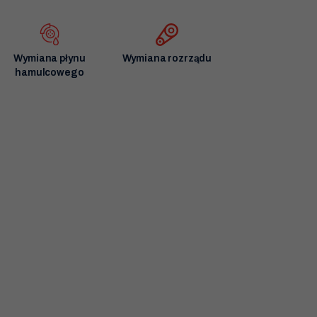
Zgłoszenie zostało przyjęte.
Już niebawem nasz konsultant skontaktuje się z Tobą.
Wymiana płynu
Wymiana rozrządu
hamulcowego
Zamknij
Konieczne
Te pliki cookie
nie są