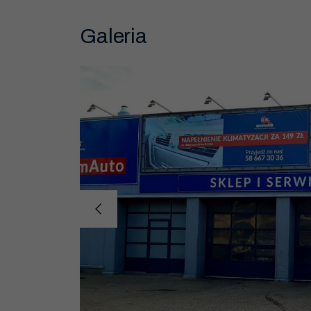
hamulcowych, naprawa układu zawieszenia, wymi
samochodowy należy do ogólnopolskiej sieci O.
Galeria
usług w naszym auto serwisie to zawsze nasz pri