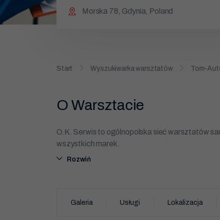
Morska 78, Gdynia, Poland
Start
Wyszukiwarka warsztatów
Tom-Aut
O Warsztacie
O.K. Serwis to ogólnopolska sieć warsztatów
wszystkich marek.
Rozwiń
O.K. Serwis Tom-Auto to profesjonalny warszta
obszar działania warsztatu. Realizujemy komple
wymiana rozrządu, serwis olejowy, wymiana filtró
Galeria
Usługi
Lokalizacja
diagnostyka komputerowa, naprawa układów w