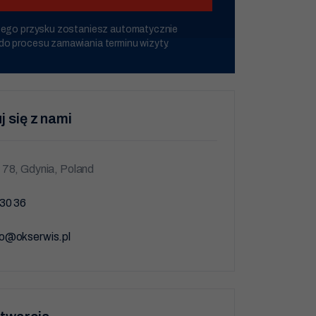
0
u tego przysku zostaniesz automatycznie
do procesu zamawiania terminu wizyty.
00
odzina
j się z nami
78, Gdynia, Poland
30 36
o@okserwis.pl