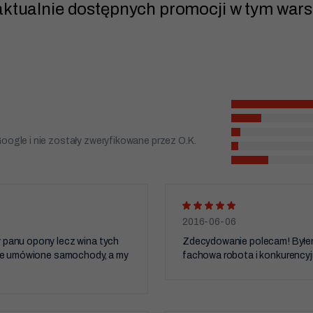
aktualnie dostępnych promocji w tym wars
cookie, niektóre
funkcje znikną ze
strony
internetowej.
Marketing
Udostępniając
swoje
zainteresowania i
zachowania
podczas
oogle i nie zostały zweryfikowane przez O.K.
odwiedzania naszej
strony, zwiększasz
szansę na
zobaczenie
spersonalizowanych
treści i ofert.
2016-06-06
 panu opony lecz wina tych
Zdecydowanie polecam! Byłem 
 nie umówione samochody, a my
fachowa robota i konkurencyj