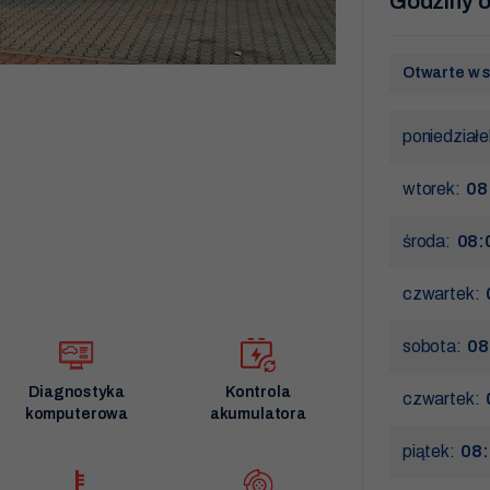
Godziny o
Otwarte w 
poniedział
wtorek:
08
środa:
08:
czwartek:
sobota:
08
Diagnostyka
Kontrola
czwartek:
komputerowa
akumulatora
piątek:
08: