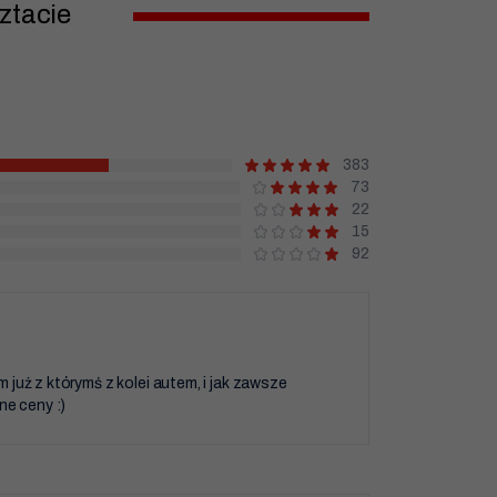
ztacie
383
73
22
15
92
już z którymś z kolei autem, i jak zawsze
ne ceny :)