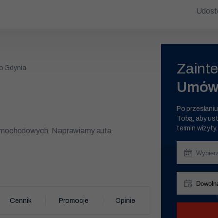
Udostę
Zaint
o Gdynia
Umów 
Po przesłaniu
Tobą, aby ust
termin wizyty.
 samochodowych. Naprawiamy auta
t samochodowy. Gdynia Grabówek i okolice to
ksowe naprawy, takie jak: wulkanizacja,
w, naprawa silnika, przegląd techniczny,
Cennik
Promocje
Opinie
ydechowych, naprawa układów
przed 9:00