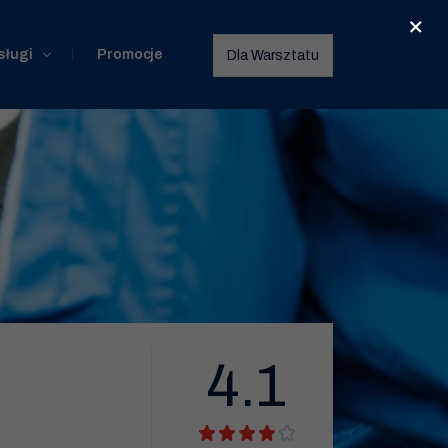
×
sługi
Promocje
Dla Warsztatu
4.1