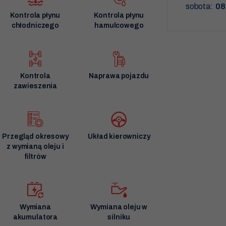
sobota:
08
Kontrola płynu
Kontrola płynu
chłodniczego
hamulcowego
Kontrola
Naprawa pojazdu
zawieszenia
Przegląd okresowy
Układ kierowniczy
z wymianą oleju i
filtrów
Wymiana
Wymiana oleju w
Dziękujemy!
akumulatora
silniku