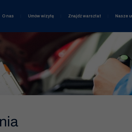
O nas
Umów wizytę
Znajdź warsztat
Nasze u
nia