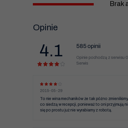
Brak 
Opinie
4.1
585 opinii
Opinie pochodzą z serwisu G
Serwis
2015-05-29
To nie wina mechaników że tak późno zmieniliśmy
co siedzą w recepcji, ponieważ to oni przyjmują
się po prostu już nie wyrabiamy z robotą.