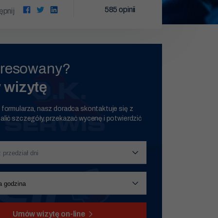
585
opinii
pnij
eresowany?
wizytę
 formularza, nasz doradca skontaktuje się z
alić szczegóły, przekazać wycenę i potwierdzić
Umów wizytę on-line