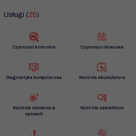
serwis samochodowy należy do ogólnopolskiej sieci O.K. Serwis.
Wysoka jakość świadczonych usług to zawsze nasz priorytet.
Usługi (
25
)
Czynności kontrolne
Czynności okresowe
Diagnostyka komputerowa
Kontrola akumulatora
Kontrola ciśnienia w
Kontrola oświetlenia
oponach