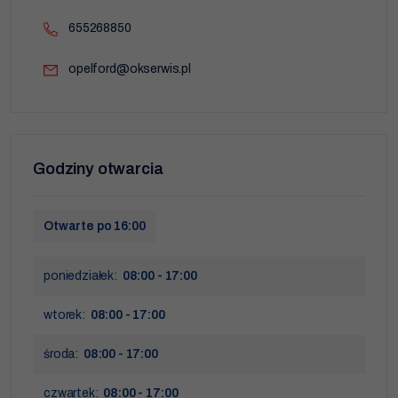
funkcje znikną ze
strony
655268850
internetowej.
opelford@okserwis.pl
Marketing
Udostępniając
swoje
zainteresowania i
zachowania
podczas
Godziny otwarcia
odwiedzania naszej
strony, zwiększasz
szansę na
zobaczenie
spersonalizowanych
Otwarte po 16:00
treści i ofert.
poniedziałek:
08:00 - 17:00
wtorek:
08:00 - 17:00
środa:
08:00 - 17:00
czwartek:
08:00 - 17:00