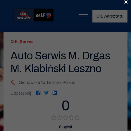
×
Dla Warsztatu
Start
O.K. Serwis
O nas
Auto Serwis M. Drgas
Umów wizytę
M. Klabiński Leszno
Znajdź warsztat
Gronowska 1a, Leszno, Poland
Nasze usługi
Udostępnij
Wymiana opon
0
Serwis klimatyzacji
Wymiana oleju
0
opinii