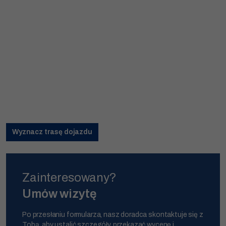
Zgłoszenie zostało przyjęte.
Już niebawem nasz konsultant skontaktuje się z Tobą.
Zamknij
Wyznacz trasę dojazdu
Zainteresowany?
Umów wizytę
Konieczne
Te pliki cookie
nie są
Po przesłaniu formularza, nasz doradca skontaktuje się z
opcjonalne. Są
one potrzebne
Tobą, aby ustalić szczegóły, przekazać wycenę i