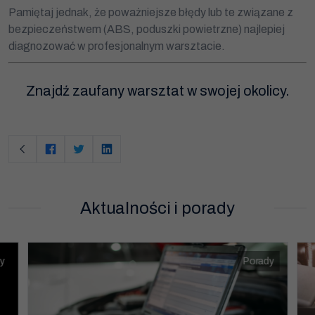
Aby nasza strona
Pamiętaj jednak, że poważniejsze błędy lub te związane z
internetowa
działała jak
bezpieczeństwem (ABS, poduszki powietrzne) najlepiej
najlepiej podczas
diagnozować w profesjonalnym warsztacie.
twojego przejścia
na nią. Jeśli
odrzucisz te pliki
cookie, niektóre
Znajdź zaufany warsztat w swojej okolicy.
funkcje znikną ze
strony
internetowej.
Marketing
Udostępniając
swoje
zainteresowania i
zachowania
Aktualności i porady
podczas
odwiedzania naszej
strony, zwiększasz
szansę na
zobaczenie
spersonalizowanych
y
Porady
treści i ofert.