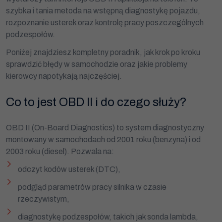
szybka i tania metoda na wstępną diagnostykę pojazdu,
rozpoznanie usterek oraz kontrolę pracy poszczególnych
podzespołów.
Poniżej znajdziesz kompletny poradnik, jak krok po kroku
sprawdzić błędy w samochodzie oraz jakie problemy
kierowcy napotykają najczęściej.
Co to jest OBD II i do czego służy?
OBD II (On-Board Diagnostics) to system diagnostyczny
montowany w samochodach od 2001 roku (benzyna) i od
2003 roku (diesel). Pozwala na:
odczyt kodów usterek (DTC),
podgląd parametrów pracy silnika w czasie
rzeczywistym,
diagnostykę podzespołów, takich jak sonda lambda,