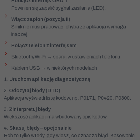
Podłącz interfejs OBD II
Powinien się zapalić sygnał zasilania (LED).
Włącz zapłon (pozycja II)
Silnik nie musi pracować, chyba że aplikacja wymaga
inaczej.
Połącz telefon z interfejsem
Bluetooth/Wi-Fi → sparuj w ustawieniach telefonu
Kablem USB → w niektórych modelach
Uruchom aplikację diagnostyczną
Odczytaj błędy (DTC)
Aplikacja wyświetli listę kodów, np. P0171, P0420, P0300.
Zinterpretuj błędy
Większość aplikacji ma wbudowany opis kodów.
Skasuj błędy – opcjonalnie
Rób to tylko wtedy, gdy wiesz, co oznacza błąd. Kasowanie