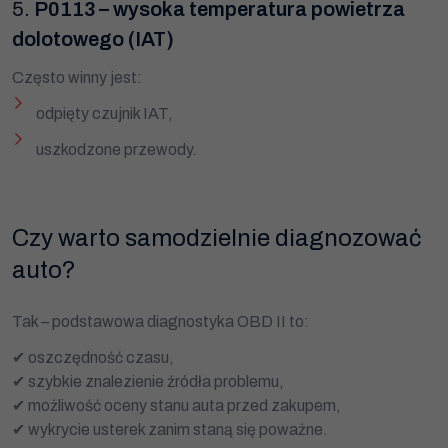
5.
P0113 – wysoka temperatura powietrza
dolotowego (IAT)
Konieczne
Te pliki cookie
Często winny jest:
nie są
opcjonalne. Są
odpięty czujnik IAT,
one potrzebne
do
funkcjonowania
uszkodzone przewody.
strony
internetowej.
Czy warto samodzielnie diagnozować
Statystyka
Abyśmy mogli
auto?
poprawić
funkcjonalność
i strukturę
strony
Tak – podstawowa diagnostyka OBD II to:
internetowej,
na podstawie
✔ oszczędność czasu,
tego, jak strona
jest używana.
✔ szybkie znalezienie źródła problemu,
✔ możliwość oceny stanu auta przed zakupem,
✔ wykrycie usterek zanim staną się poważne.
Doświadczenie