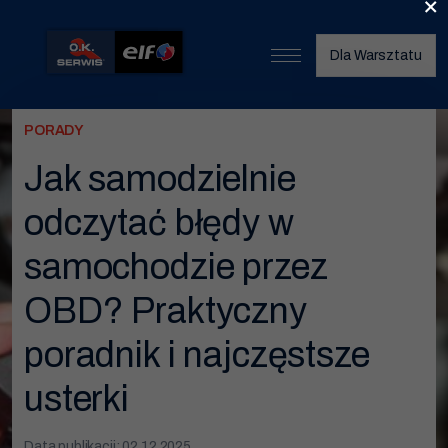
×
Dla Warsztatu
Start
PORADY
O nas
Jak samodzielnie
Umów wizytę
odczytać błędy w
Znajdź warsztat
samochodzie przez
Nasze usługi
OBD? Praktyczny
Wymiana opon
poradnik i najczęstsze
Serwis klimatyzacji
usterki
Wymiana oleju
Data publikacji: 02.12.2025