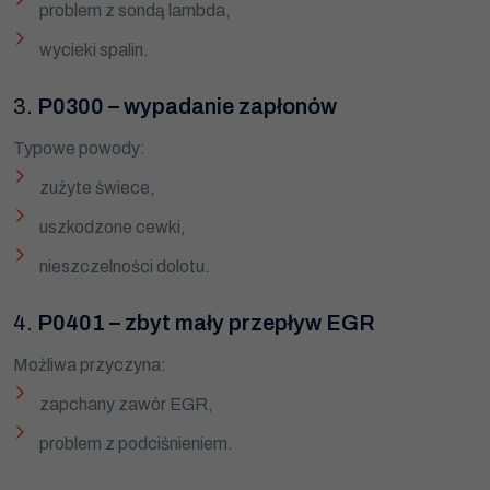
problem z sondą lambda,
wycieki spalin.
Dziękujemy!
3.
P0300 – wypadanie zapłonów
Zgłoszenie zostało przyjęte.
Typowe powody:
Już niebawem nasz konsultant skontaktuje się z Tobą.
zużyte świece,
Zamknij
uszkodzone cewki,
nieszczelności dolotu.
4.
P0401 – zbyt mały przepływ EGR
Możliwa przyczyna:
zapchany zawór EGR,
problem z podciśnieniem.