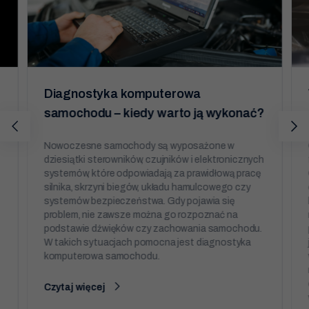
Diagnostyka komputerowa
samochodu – kiedy warto ją wykonać?
Nowoczesne samochody są wyposażone w
dziesiątki sterowników, czujników i elektronicznych
systemów, które odpowiadają za prawidłową pracę
silnika, skrzyni biegów, układu hamulcowego czy
systemów bezpieczeństwa. Gdy pojawia się
problem, nie zawsze można go rozpoznać na
podstawie dźwięków czy zachowania samochodu.
W takich sytuacjach pomocna jest diagnostyka
komputerowa samochodu.
Czytaj więcej