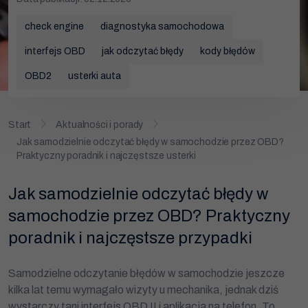
Wymiana rozrządu
check engine
diagnostyka samochodowa
Wymiana akumulatora
interfejs OBD
jak odczytać błędy
kody błędów
Wymiana klocków hamulcowych
OBD2
usterki auta
Promocje
Start
Aktualności i porady
Jak samodzielnie odczytać błędy w samochodzie przez OBD?
Praktyczny poradnik i najczęstsze usterki
Jak samodzielnie odczytać błędy w
samochodzie przez OBD? Praktyczny
poradnik i najczęstsze przypadki
Samodzielne odczytanie błędów w samochodzie jeszcze
kilka lat temu wymagało wizyty u mechanika, jednak dziś
wystarczy tani interfejs OBD II i aplikacja na telefon. To