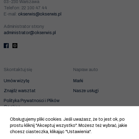
03-230 Warszawa
Telefon: 22 100 47 44
E-mail:
okserwis@okserwis.pl
Administrator strony
administrator@okserwis.pl
Skontaktuj się
Napraw auto
Umów wizytę
Marki
Znajdź warsztat
Nasze usługi
Polityka Prywatności i Plików
Cookies
Zarządzanie zgodami cookies
Obsługujemy pliki cookies. Jeśli uważasz, że to jest ok, po
prostu kliknij "Akceptuj wszystko". Możesz też wybrać, jakie
chcesz ciasteczka, klikając "Ustawienia".