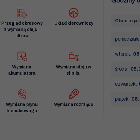
Godziny o
Otwarte po 
Przegląd okresowy
Układ kierowniczy
z wymianą oleju i
filtrów
poniedział
wtorek:
08
Wymiana
Wymiana oleju w
środa:
08:
akumulatora
silniku
czwartek:
piątek:
08:
Wymiana płynu
Wymiana rozrządu
hamulcowego