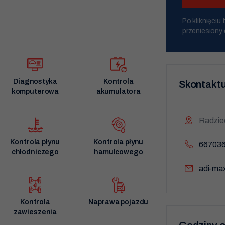
ana opon oraz wiele innych. Nasz serwis
K. Serwis. Wysoka jakość świadczonych
9:00 - 12:0
Po kliknięci
przeniesiony 
12:00 - 16:
po 16:00
Diagnostyka
Kontrola
Dowolna g
Skontaktu
komputerowa
akumulatora
Radzie
Kontrola płynu
Kontrola płynu
66703
chłodniczego
hamulcowego
adi-ma
Kontrola
Naprawa pojazdu
zawieszenia