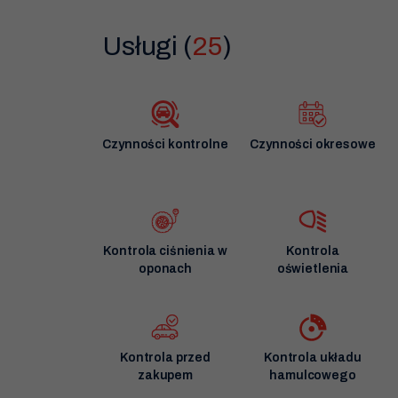
hamulcowych, naprawa układu zawieszenia, wymi
samochodowy należy do ogólnopolskiej sieci O.
Usługi (
25
)
usług to zawsze nasz priorytet.
Czynności kontrolne
Czynności okresowe
Kontrola ciśnienia w
Kontrola
oponach
oświetlenia
Kontrola przed
Kontrola układu
zakupem
hamulcowego