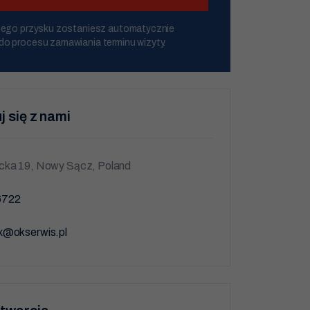
0
u tego przysku zostaniesz automatycznie
do procesu zamawiania terminu wizyty.
00
odzina
j się z nami
cka 19, Nowy Sącz, Poland
6722
x@okserwis.pl