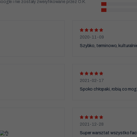
Doświadczenie
oogle i nie zostały zweryfikowane przez O.K.
Aby nasza strona
internetowa
działała jak
najlepiej podczas
twojego przejścia
na nią. Jeśli
odrzucisz te pliki
2020-11-09
cookie, niektóre
funkcje znikną ze
Szybko, terminowo, kulturalni
strony
internetowej.
Marketing
Udostępniając
2021-02-17
swoje
zainteresowania i
Spoko chłopaki, robią co mog
zachowania
podczas
odwiedzania naszej
strony, zwiększasz
szansę na
zobaczenie
spersonalizowanych
treści i ofert.
2021-12-28
Super warsztat wszystko fa