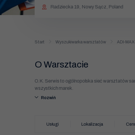
Radziecka 19, Nowy Sącz, Poland
Start
Wyszukiwarka warsztatów
ADI-MAX
O Warsztacie
O.K. Serwis to ogólnopolska sieć warsztatów
wszystkich marek.
Rozwiń
O.K. Serwis ADI-MAX-AUTO to profesjonalny w
to obszar działania warsztatu. Realizujemy komp
wymiana rozrządu, serwis olejowy, wymiana filtró
Usługi
Lokalizacja
Cenn
diagnostyka komputerowa, naprawa układów w