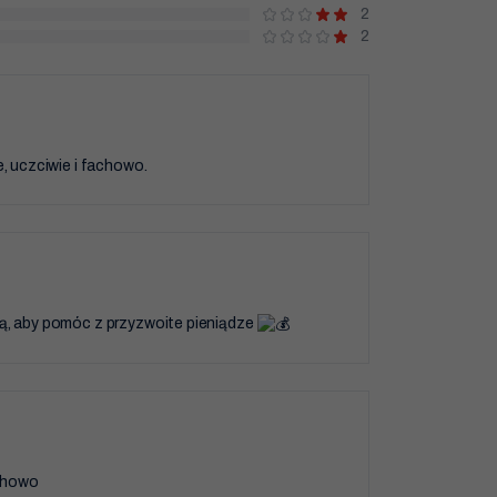
2
2
e, uczciwie i fachowo.
ą, aby pomóc z przyzwoite pieniądze
chowo