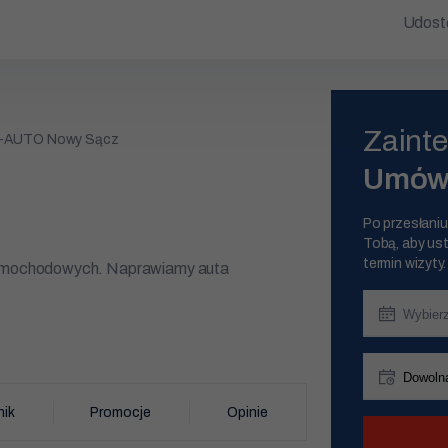
Udostę
Zaint
-AUTO Nowy Sącz
Umów 
Po przesłaniu
Tobą, aby ust
termin wizyty.
 samochodowych. Naprawiamy auta
arsztat samochodowy. Nowy Sącz i okolice
leksowe naprawy, takie jak: wulkanizacja,
w, naprawa silnika, przegląd techniczny,
ik
Promocje
Opinie
ydechowych, naprawa układów
przed 9:00