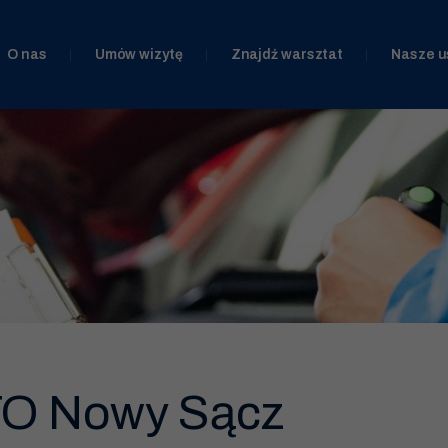
O nas
Umów wizytę
Znajdź warsztat
Nasze u
O Nowy Sącz