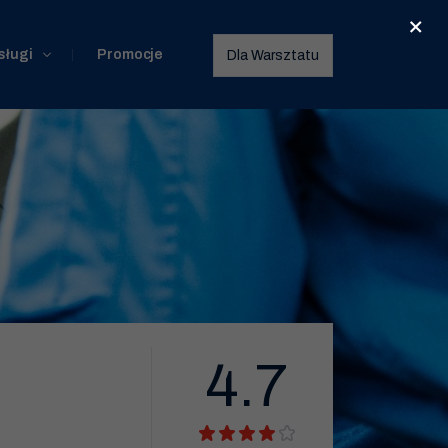
×
sługi
Promocje
Dla Warsztatu
4.7