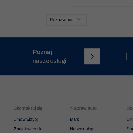
Pokaż więcej
Poznaj
nasze usługi
Skontaktuj się
Napraw auto
Doł
Umów wizytę
Marki
O n
Znajdź warsztat
Nasze usługi
Str