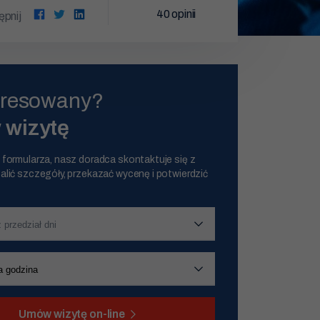
40
opinii
pnij
eresowany?
wizytę
 formularza, nasz doradca skontaktuje się z
alić szczegóły, przekazać wycenę i potwierdzić
Umów wizytę on-line